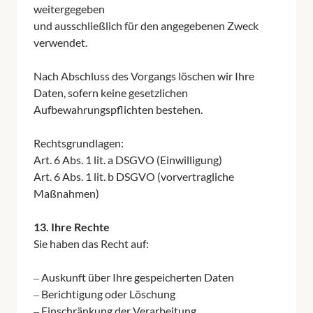
weitergegeben

und 
ausschließlich 
für 
den 
angegebenen 
Zweck 
verwendet.

Nach 
Abschluss 
des 
Vorgangs 
löschen 
wir 
Ihre 
Daten, 
sofern 
keine 
gesetzlichen 
Aufbewahrungspflichten 
bestehen.

Rechtsgrundlagen:

Art. 
6 
Abs. 
1 
lit. 
a 
DSGVO 
(Einwilligung)

Art. 
6 
Abs. 
1 
lit. 
b 
DSGVO 
(vorvertragliche 
Maßnahmen)

13. 
Ihre 
Sie 
haben 
das 
Recht 
auf:

‒
Auskunft 
über 
Ihre 
gespeicherten 
Daten

‒
Berichtigung 
oder 
Löschung

‒
Einschränkung 
der 
Verarbeitung
