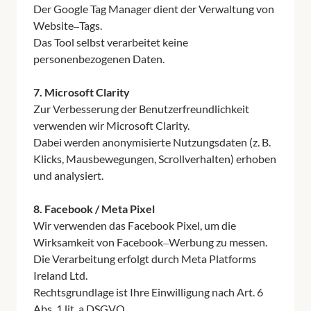
Der 
Google 
Tag 
Manager 
dient 
der 
Verwaltung 
von 
Website‒
Tags.

Das 
Tool 
selbst 
verarbeitet 
keine 
personenbezogenen 
Daten.

7. 
Microsoft 
Clarity
Zur 
Verbesserung 
der 
Benutzerfreundlichkeit 
verwenden 
wir 
Microsoft 
Clarity.

Dabei 
werden 
anonymisierte 
Nutzungsdaten 
(z. 
B. 
Klicks, 
Mausbewegungen, 
Scrollverhalten) 
erhoben 
und 
analysiert.

8. 
Facebook 
/ 
Meta 
Pixel
Wir 
verwenden 
das 
Facebook 
Pixel, 
um 
die 
Wirksamkeit 
von 
Facebook‒
Werbung 
zu 
messen.

Die 
Verarbeitung 
erfolgt 
durch 
Meta 
Platforms 
Ireland 
Ltd.

Rechtsgrundlage 
ist 
Ihre 
Einwilligung 
nach 
Art. 
6 
Abs. 
1 
lit. 
a 
DSGVO.
