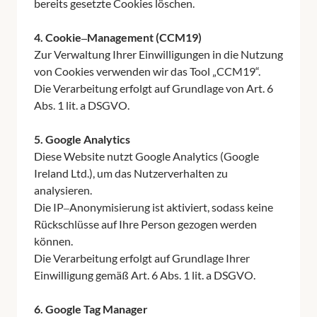
bereits 
gesetzte 
Cookies 
4. 
Cookie‒
Management 
(CCM19)
Zur 
Verwaltung 
Ihrer 
Einwilligungen 
in 
die 
Nutzung 
von 
Cookies 
verwenden 
wir 
das 
Tool 
„CCM19“.

Die 
Verarbeitung 
erfolgt 
auf 
Grundlage 
von 
Art. 
6 
Abs. 
1 
lit. 
a 
DSGVO.

5. 
Google 
Analytics
Diese 
Website 
nutzt 
Google 
Analytics 
(Google 
Ireland 
Ltd.), 
um 
das 
Nutzerverhalten 
zu 
analysieren.

Die 
IP‒
Anonymisierung 
ist 
aktiviert, 
sodass 
keine 
Rückschlüsse 
auf 
Ihre 
Person 
gezogen 
werden 
können.

Die 
Verarbeitung 
erfolgt 
auf 
Grundlage 
Ihrer 
Einwilligung 
gemäß 
Art. 
6 
Abs. 
1 
lit. 
a 
DSGVO.

6. 
Google 
Tag 
Manager