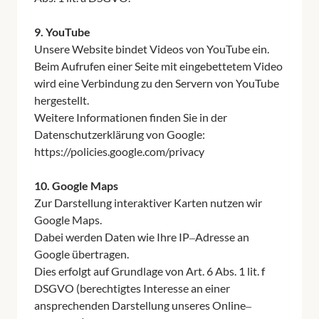
9. 
YouTube
Unsere 
Website 
bindet 
Videos 
von 
YouTube 
ein.

Beim 
Aufrufen 
einer 
Seite 
mit 
eingebettetem 
Video 
wird 
eine 
Verbindung 
zu 
den 
Servern 
von 
YouTube 
hergestellt.

Weitere 
Informationen 
finden 
Sie 
in 
der 
Datenschutzerklärung 
von 
Google: 
https://policies.google.com/privacy

10. 
Google 
Maps
Zur 
Darstellung 
interaktiver 
Karten 
nutzen 
wir 
Google 
Maps.

Dabei 
werden 
Daten 
wie 
Ihre 
IP‒
Adresse 
an 
Google 
übertragen.

Dies 
erfolgt 
auf 
Grundlage 
von 
Art. 
6 
Abs. 
1 
lit. 
f 
DSGVO 
(berechtigtes 
Interesse 
an 
einer 
ansprechenden 
Darstellung 
unseres 
Online‒