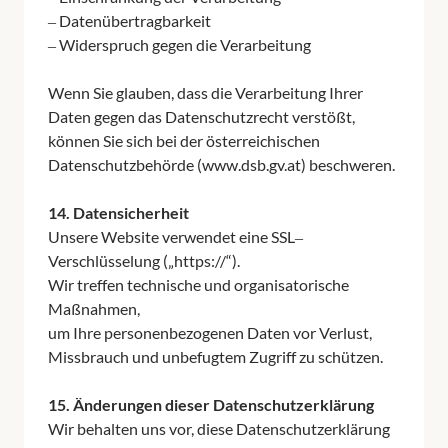
‒
Datenübertragbarkeit

‒
Widerspruch 
gegen 
die 
Verarbeitung

Wenn 
Sie 
glauben, 
dass 
die 
Verarbeitung 
Ihrer 
Daten 
gegen 
das 
Datenschutzrecht 
verstößt,

können 
Sie 
sich 
bei 
der 
österreichischen 
Datenschutzbehörde 
(www.dsb.gv.at) 
beschweren.

14. 
Datensicherheit
Unsere 
Website 
verwendet 
eine 
SSL‒
Verschlüsselung 
(„https://“).

Wir 
treffen 
technische 
und 
organisatorische 
Maßnahmen,

um 
Ihre 
personenbezogenen 
Daten 
vor 
Verlust, 
Missbrauch 
und 
unbefugtem 
Zugriff 
zu 
schützen.

15. 
Änderungen 
dieser 
Datenschutzerklärung
Wir 
behalten 
uns 
vor, 
diese 
Datenschutzerklärung 